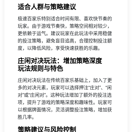
适合人群与策略建议
极速百家乐特别适合时间有限、喜欢快节奏的
玩家。由于游戏节奏快，策略空间相对较少，
更依赖于运气。建议玩家在此玩法中采用稳健
的投注策略，避免盲目追高，合理控制投注额
度，以降低风险，享受快速获胜的乐趣。
庄闲对决玩法：增加策略深度
玩法规则与特色
庄闲对决玩法在传统百家乐基础上，加入了更
多的对决元素，玩家可以选择押注“庄对”、“闲
对”或“庄闲对”。这种玩法增加了额外的投注选
项，提升了游戏的策略深度和趣味性。玩家可
以根据牌面情况，灵活调整投注策略，增加获
胜几率。
策略建议与风险控制