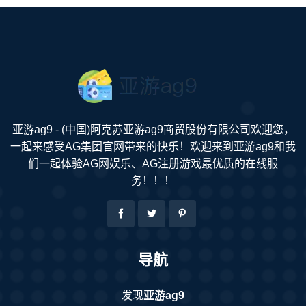
亚游ag9 - (中国)阿克苏亚游ag9商贸股份有限公司欢迎您，
一起来感受AG集团官网带来的快乐！欢迎来到亚游ag9和我
们一起体验AG网娱乐、AG注册游戏最优质的在线服
务！！！
导航
发现
亚游ag9