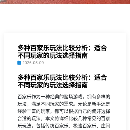
多种百家乐玩法比较分析：适合
不同玩家的玩法选择指南
2026-05-09
多种百家乐玩法比较分析：适合
不同玩家的玩法选择指南
百家乐作为一种经典的赌场游戏，拥有多样的
玩法，满足不同玩家的需求。无论是新手还是
经验丰富的玩家，都可以根据自己的偏好选择
合适的玩法。本文将详细比较几种常见的百家
乐玩法，包括传统百家乐、极速百家乐、庄闲