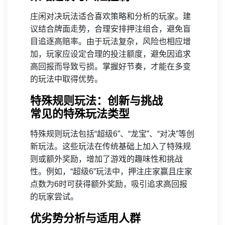
庄闲对决玩法适合喜欢策略和分析的玩家。建
议结合牌面走势，合理安排押注组合，避免盲
目追逐高赔率。由于玩法复杂，风险也相应增
加，玩家应设定合理的投注额度，避免因追求
高回报而导致亏损。掌握好节奏，才能在多变
的玩法中取得优势。
特殊规则玩法：创新与挑战
常见的特殊玩法类型
特殊规则玩法包括“超级6”、“龙宝”、“对决”等创
新玩法。这些玩法在传统基础上加入了特殊规
则或额外奖励，增加了游戏的趣味性和挑战
性。例如，“超级6”玩法中，押注庄家赢且庄家
点数为6时可获得额外奖励，吸引追求高回报
的玩家尝试。
优劣势分析与适用人群