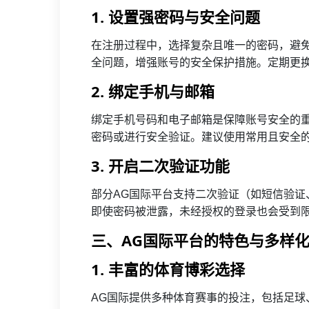
1. 设置强密码与安全问题
在注册过程中，选择复杂且唯一的密码，避
全问题，增强账号的安全保护措施。定期更
2. 绑定手机与邮箱
绑定手机号码和电子邮箱是保障账号安全的
密码或进行安全验证。建议使用常用且安全
3. 开启二次验证功能
部分AG国际平台支持二次验证（如短信验证
即使密码被泄露，未经授权的登录也会受到
三、AG国际平台的特色与多样
1. 丰富的体育博彩选择
AG国际提供多种体育赛事的投注，包括足球