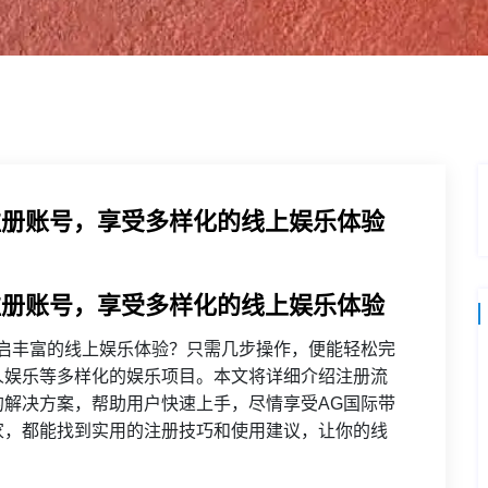
注册账号，享受多样化的线上娱乐体验
注册账号，享受多样化的线上娱乐体验
启丰富的线上娱乐体验？只需几步操作，便能轻松完
人娱乐等多样化的娱乐项目。本文将详细介绍注册流
解决方案，帮助用户快速上手，尽情享受AG国际带
家，都能找到实用的注册技巧和使用建议，让你的线