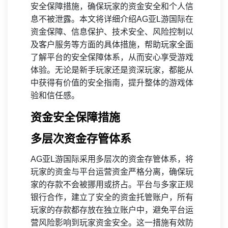
安全保障措施，确保玩家的资金安全和个人信
息不被泄露。本文将详细介绍AG亚L游国际在
资金保障、信息保护、技术安全、风险控制以
及客户服务等方面的具体措施，帮助玩家全面
了解平台的安全保障体系，从而安心享受游戏
体验。无论是新手玩家还是资深玩家，都能从
中获得有价值的安全指南，提升整体的游戏体
验和信任感。
资金安全保障措施
多层次资金存管体系
AG亚L游国际采用多层次的资金存管体系，将
玩家的资金与平台运营资金严格分离，确保玩
家的存款不会被挪用或挤占。平台与多家正规
银行合作，建立了安全的资金托管账户，所有
玩家的存款都存放在独立账户中，避免平台运
营风险影响到玩家资金安全。这一措施有效防