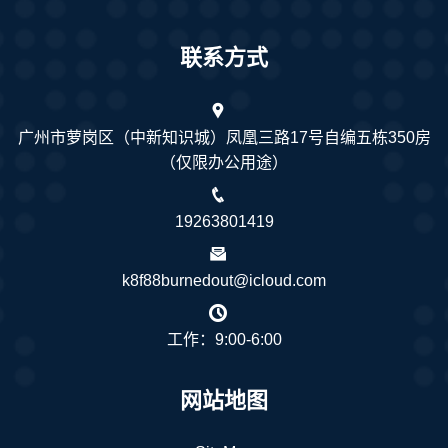
联系方式
广州市萝岗区（中新知识城）凤凰三路17号自编五栋350房
（仅限办公用途）
19263801419
k8f88burnedout@icloud.com
工作：9:00-6:00
网站地图