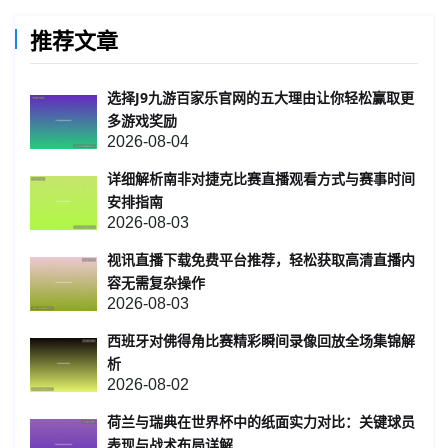
推荐文章
选择J9九游百家乐官网的五大理由让你轻松赢取更
多游戏奖励
2026-08-04
详细解析南非对捷克比赛直播观看方式与赛事时间
安排指南
2026-08-03
视讯直播下载免费平台推荐，轻松获取高清直播内
容无需复杂操作
2026-08-03
西班牙对佛得角比赛精彩瞬间录像回放全场集锦解
析
2026-08-02
荷兰与瑞典在世界杯中的纸面实力对比：关键球员
表现与战术布局详解