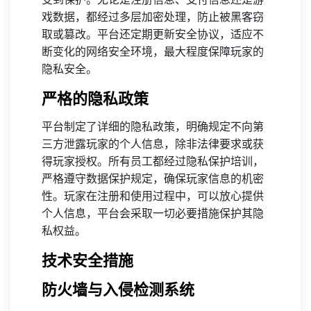
戏数据，都经过多层加密处理，防止被黑客窃
取或篡改。平台还定期更新安全协议，适应不
断变化的网络安全环境，最大程度保障玩家的
隐私安全。
严格的隐私政策
平台制定了详细的隐私政策，明确规定不向第
三方泄露玩家的个人信息，除非法律要求或获
得玩家授权。所有员工都经过隐私保护培训，
严格遵守数据保护规定，确保玩家信息的机密
性。玩家在注册和使用过程中，可以放心提供
个人信息，平台会采取一切必要措施保护其隐
私权益。
技术安全措施
防火墙与入侵检测系统