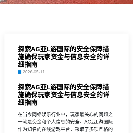
探索AG亚L游国际的安全保障措
施确保玩家资金与信息安全的详
细指南
2026-05-11
探索AG亚L游国际的安全保障措
施确保玩家资金与信息安全的详
细指南
在当今网络娱乐行业中，玩家最关心的问题之
一就是资金和个人信息的安全。AG亚L游国际
作为知名的在线游戏平台，采取了多项严格的