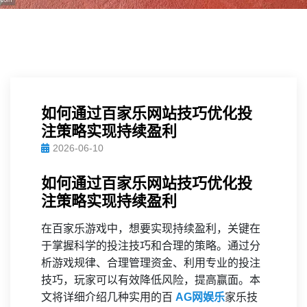
如何通过百家乐网站技巧优化投
注策略实现持续盈利
2026-06-10
如何通过百家乐网站技巧优化投
注策略实现持续盈利
在百家乐游戏中，想要实现持续盈利，关键在
于掌握科学的投注技巧和合理的策略。通过分
析游戏规律、合理管理资金、利用专业的投注
技巧，玩家可以有效降低风险，提高赢面。本
文将详细介绍几种实用的百
AG网娱乐
家乐技