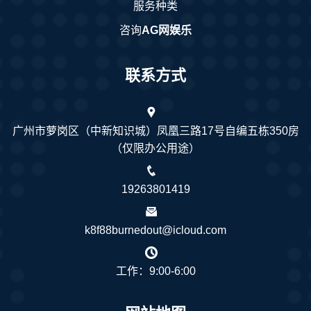
服务种类
咨询
AG网娱乐
联系方式
广州市萝岗区（中新知识城）凤凰三路17号自编五栋350房
（仅限办公用途）
19263801419
k8f88burnedout@icloud.com
工作：9:00-6:00