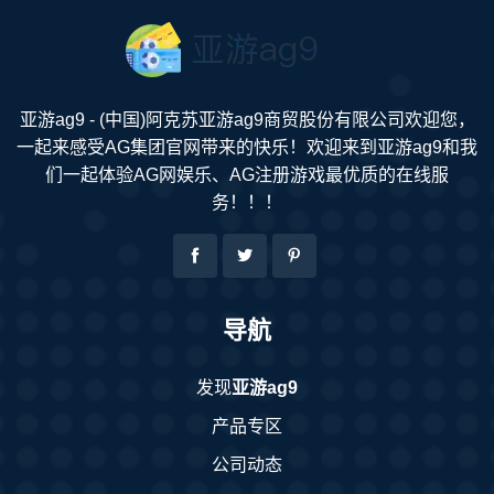
亚游ag9 - (中国)阿克苏亚游ag9商贸股份有限公司欢迎您，
一起来感受AG集团官网带来的快乐！欢迎来到亚游ag9和我
们一起体验AG网娱乐、AG注册游戏最优质的在线服
务！！！
导航
发现
亚游ag9
产品专区
公司动态