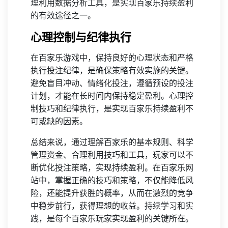
理利用数据分析工具，是实现百家乐持续盈利
的有效途径之一。
心理控制与纪律执行
在百家乐游戏中，保持良好的心理状态和严格
执行投注纪律，是确保策略有效实施的关键。
避免盲目冲动、情绪化投注，遵循预设的投注
计划，才能在长时间内保持稳定盈利。心理控
制技巧和纪律执行，是实现百家乐持续盈利不
可或缺的因素。
总结来说，通过理解百家乐的基本规则、科学
管理资金、合理利用技巧和工具，玩家可以不
断优化投注策略，实现持续盈利。在百家乐网
站中，掌握正确的技巧和策略，不仅能降低风
险，还能提升获胜的概率，从而在激烈的竞争
中稳步前行，获得理想的收益。持续学习和实
践，是每个百家乐玩家实现盈利的关键所在。