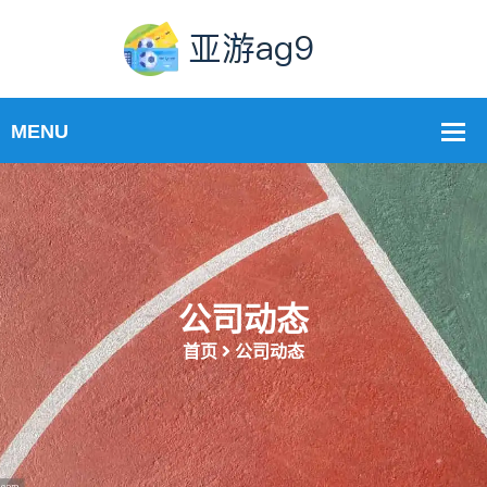
公司动态
首页
公司动态