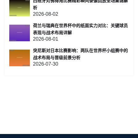
西班牙对佛得角比赛精彩瞬间录像回放全场集锦解
析
2026-08-02
荷兰与瑞典在世界杯中的纸面实力对比：关键球员
表现与战术布局详解
2026-08-01
突尼斯对日本比赛影响：两队在世界杯小组赛中的
战术布局与晋级前景分析
2026-07-30