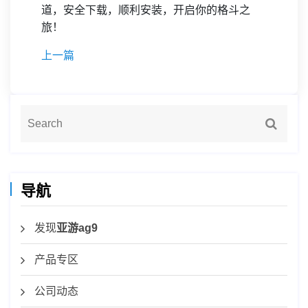
道，安全下载，顺利安装，开启你的格斗之
旅！
上一篇
导航
发现
亚游ag9
产品专区
公司动态