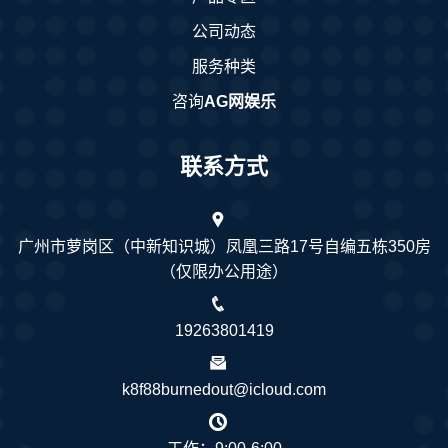
公司动态
服务种类
咨询
AG网娱乐
联系方式
广州市萝岗区（中新知识城）凤凰三路17号自编五栋350房
（仅限办公用途）
19263801419
k8f88burnedout@icloud.com