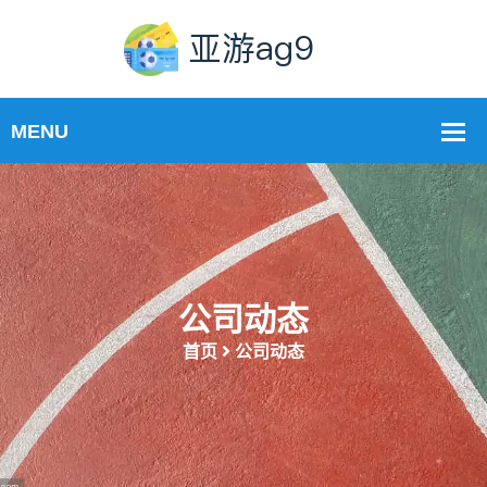
公司动态
首页
公司动态